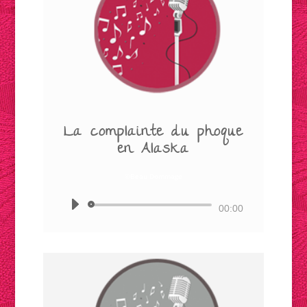
La complainte du phoque
en Alaska
©Beau Dommage
Lecteur
00:00
audio