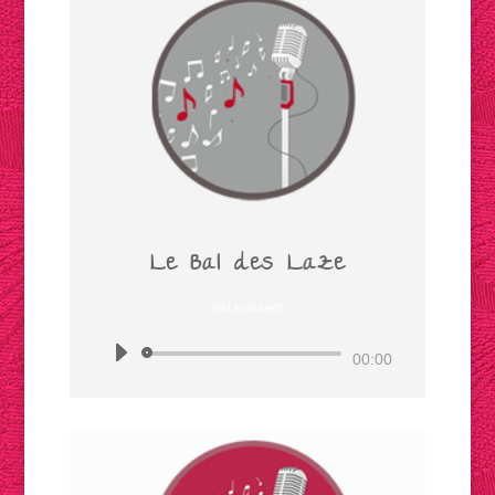
Le Bal des Laze
©M.Polnareff
Lecteur
00:00
audio