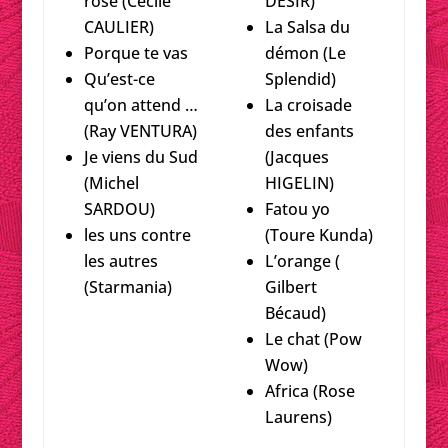
rose (Cécile
DESIR)
CAULIER)
La Salsa du
Porque te vas
démon (Le
Qu’est-ce
Splendid)
qu’on attend …
La croisade
(Ray VENTURA)
des enfants
Je viens du Sud
(Jacques
(Michel
HIGELIN)
SARDOU)
Fatou yo
les uns contre
(Toure Kunda)
les autres
L’orange (
(Starmania)
Gilbert
Bécaud)
Le chat (Pow
Wow)
Africa (Rose
Laurens)