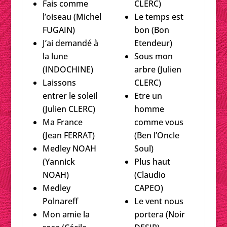
Fais comme
CLERC)
l’oiseau (Michel
Le temps est
FUGAIN)
bon (Bon
J’ai demandé à
Etendeur)
la lune
Sous mon
(INDOCHINE)
arbre (Julien
Laissons
CLERC)
entrer le soleil
Etre un
(Julien CLERC)
homme
Ma France
comme vous
(Jean FERRAT)
(Ben l’Oncle
Medley NOAH
Soul)
(Yannick
Plus haut
NOAH)
(Claudio
Medley
CAPEO)
Polnareff
Le vent nous
Mon amie la
portera (Noir