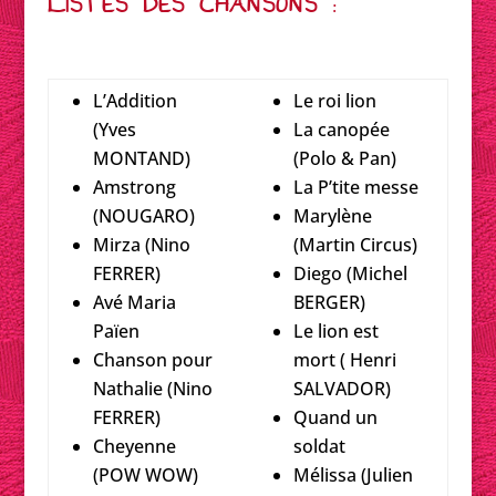
LISTES DES CHANSONS :
répertoire
L’Addition
Le roi lion
(Yves
La canopée
MONTAND)
(Polo & Pan)
Amstrong
La P’tite messe
(NOUGARO)
Marylène
Mirza (Nino
(Martin Circus)
FERRER)
Diego (Michel
Avé Maria
BERGER)
Païen
Le lion est
Chanson pour
mort ( Henri
Nathalie (Nino
SALVADOR)
FERRER)
Quand un
Cheyenne
soldat
(POW WOW)
Mélissa (Julien